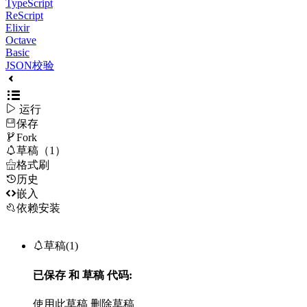
TypeScript
ReScript
Elixir
Octave
Basic
JSON校验

运行
保存

Fork

草稿（1）

格式刷
历史

嵌入
依赖安装

草稿(1)
已保存
和
草稿
代码:
使用此草稿
删除草稿