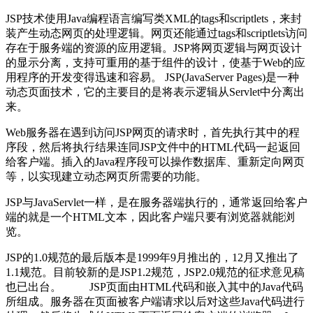
JSP技术使用Java编程语言编写类XML的tags和scriptlets，来封
装产生动态网页的处理逻辑。网页还能通过tags和scriptlets访问
存在于服务端的资源的应用逻辑。JSP将网页逻辑与网页设计
的显示分离，支持可重用的基于组件的设计，使基于Web的应
用程序的开发变得迅速和容易。 JSP(JavaServer Pages)是一种
动态页面技术，它的主要目的是将表示逻辑从Servlet中分离出
来。
Web服务器在遇到访问JSP网页的请求时，首先执行其中的程
序段，然后将执行结果连同JSP文件中的HTML代码一起返回
给客户端。插入的Java程序段可以操作数据库、重新定向网页
等，以实现建立动态网页所需要的功能。
JSP与JavaServlet一样，是在服务器端执行的，通常返回给客户
端的就是一个HTML文本，因此客户端只要有浏览器就能浏
览。
JSP的1.0规范的最后版本是1999年9月推出的，12月又推出了
1.1规范。目前较新的是JSP1.2规范，JSP2.0规范的征求意见稿
也已出台。 JSP页面由HTML代码和嵌入其中的Java代码
所组成。服务器在页面被客户端请求以后对这些Java代码进行