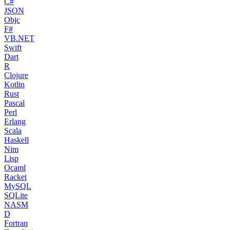
C#
JSON
Objc
F#
VB.NET
Swift
Dart
R
Clojure
Kotlin
Rust
Pascal
Perl
Erlang
Scala
Haskell
Nim
Lisp
Ocaml
Racket
MySQL
SQLite
NASM
D
Fortran