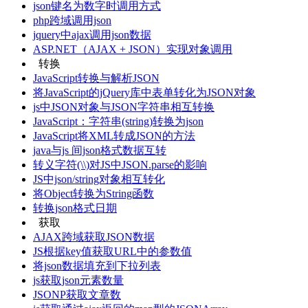
json键名为数字时调用方式
php跨域调用json
jquery中ajax调用json数据
ASP.NET（AJAX + JSON）实现对象调用
转换
JavaScript转换与解析JSON
将JavaScript的jQuery库中表单转化为JSON对象
js中JSON对象与JSON字符串相互转换
JavaScript：字符串(string)转换为json
JavaScript将XML转成JSON的方法
java与js 间json格式数据互转
转义字符(\\)对JS中JSON.parse的影响
JS中json/string对象相互转化
将Object转换为String函数
转换json格式日期
获取
AJAX跨域获取JSON数据
JS根据key值获取URL中的参数值
将json数据填充到下拉列表
js获取json元素数量
JSONP获取文章数