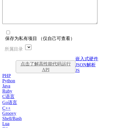
保存为私有项目 （仅自己可查看）
所属目录
嵌入式硬件
点击了解高性能代码运行
JSON解析
API
JS
PHP
Python
Java
Ruby
C语言
Go语言
C++
Groovy
Shell/Bash
Lua