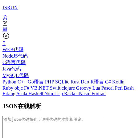
JSRUN
WEB代码
NodeJS代码
C语言代码
Java代码
MySQL代码
Python
C++
Go语言
PHP
SQLite
Rust
Dart
R语言
C#
Kotlin
Ruby
objc
F#
VB.NET
Swift
clojure
Groovy
Lua
Pascal
Perl
Bash
Erlang
Scala
Haskell
Nim
Lisp
Racket
Nasm
Fortran
JSON在线解析