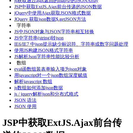
js获取通过ajax返回的map型的JSONArray
JSP中获取ExtJS.Ajax前台传递的JSON数据
jQuery中使用Ajax获取JSON格式数据
JQuery 获取json数据$.getJSON方法
字符串
JS中JSON对象与JSON字符串相互转换
JS中字符串(string)转json
IE6/IE7 中json提示缺少标识符、字符串或数字问题处理
使用JS构建JSON格式字符串
JS解析Json字符串性能比较分析
数组
eval函数组装表单输入项为json对象
用javascript对一个json数组深度赋值
解析javascript 数组
js数组如何添加json数据
js / jquery解析json和分布式格式
JSON 语法
JSON 使用
JSP中获取ExtJS.Ajax前台传