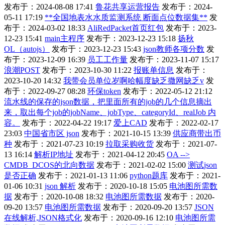
发布于：2024-08-08 17:41
鲁花共享运营报告
发布于：2024-
05-11 17:19
**全国地表水水质监测系统 断面点位数据集**
发
布于：2024-03-02 18:33
AliRedPacket首页红包
发布于：2023-
12-23 15:41
main主程序
发布于：2023-12-23 15:18
扬秋
OL（autojs）
发布于：2023-12-23 15:43
json教师各项分数
发
布于：2023-12-09 16:39
员工工作量
发布于：2023-11-07 15:17
浪潮POST
发布于：2023-10-30 11:22
报账单信息
发布于：
2023-10-20 14:32
我带会员单位岁啊哈幅度缺乏撒网缺乏v
发
布于：2022-09-27 08:28
环保token
发布于：2022-05-12 21:12
流水线的保存的json数据，把里面所有的job的几个信息摘出
来，取出每个job的jobName、jobType、categoryId、realJob 内
容。
发布于：2022-04-22 19:17
爱上CAD
发布于：2022-02-17
23:03
中国省市区 json
发布于：2021-10-15 13:39
供应商带出币
种
发布于：2021-07-23 10:19
拉取采购收货
发布于：2021-07-
13 16:14
解析IP地址
发布于：2021-04-12 20:45
OA -->
CMDB_DCOS的北向数据
发布于：2021-02-02 15:00
测试json
是否正确
发布于：2021-01-13 11:06
python题库
发布于：2021-
01-06 10:31
json 解析
发布于：2020-10-18 15:05
电池图所需数
据
发布于：2020-10-08 18:32
电池图所需数据
发布于：2020-
09-20 13:57
电池图所需数据
发布于：2020-09-20 13:57
JSON
在线解析,JSON格式化
发布于：2020-09-16 12:10
电池图所需