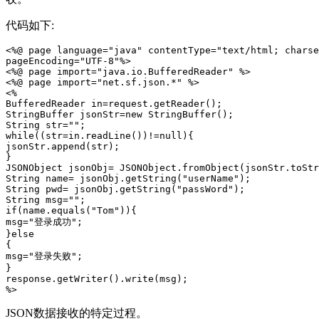
代码如下:
<%@ page language="java" contentType="text/html; charse
pageEncoding="UTF-8"%> 

<%@ page import="java.io.BufferedReader" %> 

<%@ page import="net.sf.json.*" %> 

<% 

BufferedReader in=request.getReader(); 

StringBuffer jsonStr=new StringBuffer(); 

String str=""; 

while((str=in.readLine())!=null){ 

jsonStr.append(str); 

} 

JSONObject jsonObj= JSONObject.fromObject(jsonStr.toStr
String name= jsonObj.getString("userName"); 

String pwd= jsonObj.getString("passWord"); 

String msg=""; 

if(name.equals("Tom")){ 

msg="登录成功"; 

}else 

{ 

msg="登录失败"; 

} 

response.getWriter().write(msg); 

JSON数据接收的特定过程。