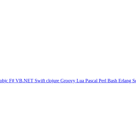
objc
F#
VB.NET
Swift
clojure
Groovy
Lua
Pascal
Perl
Bash
Erlang
S