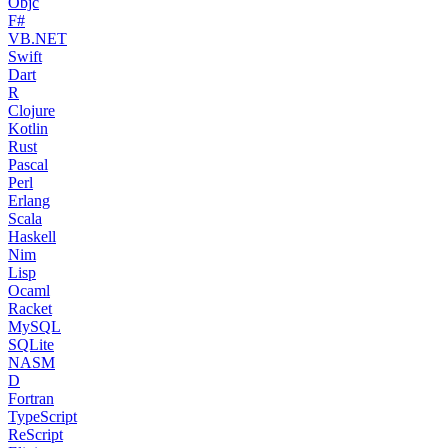
Objc
F#
VB.NET
Swift
Dart
R
Clojure
Kotlin
Rust
Pascal
Perl
Erlang
Scala
Haskell
Nim
Lisp
Ocaml
Racket
MySQL
SQLite
NASM
D
Fortran
TypeScript
ReScript