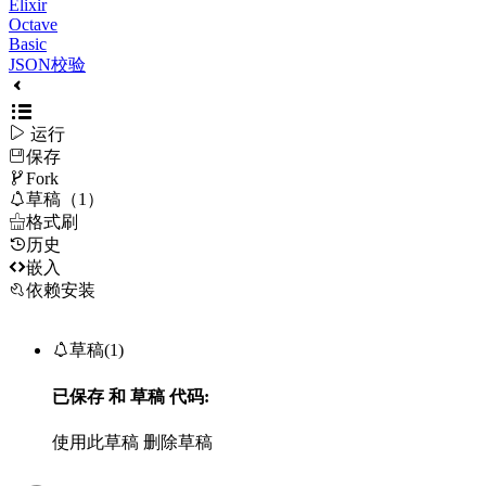
Elixir
Octave
Basic
JSON校验

运行
保存

Fork

草稿（1）

格式刷
历史

嵌入
依赖安装

草稿(1)
已保存
和
草稿
代码:
使用此草稿
删除草稿