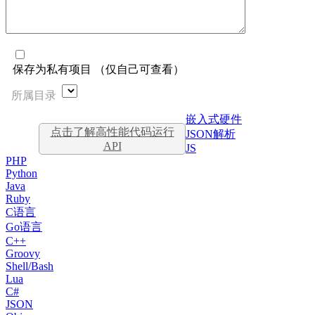
保存为私有项目 （仅自己可查看）
所属目录
嵌入式硬件
点击了解高性能代码运行
JSON解析
API
JS
PHP
Python
Java
Ruby
C语言
Go语言
C++
Groovy
Shell/Bash
Lua
C#
JSON