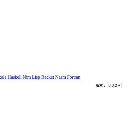
cala
Haskell
Nim
Lisp
Racket
Nasm
Fortran
版本：